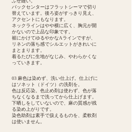
ふせ縫い。
バックセンターはフラットシーマで切り
替えています。後ろ姿がすっきり見え、
アクセントにもなります。
ネックラインはやや横に広く、胸元が開
かないので上品な印象です。
裾にかけてゆるやかなAラインですが、
リネンの落ち感でシルエットがきれいに
まとまります。
着るたびに生地がなじみ、やわらかくな
っていきます。
03 麻色は染めず、洗い仕上げ。仕上げに
はソネット（ドイツ）の洗剤を。
色は反応染。色止め剤は使わず、色が落
ちなくなるまで洗ってから仕上げます。
下晒しをしていないので、麻の質感が残
る染め上がりです。
染色助剤は素手で扱えるものを、柔軟剤
は使いません。