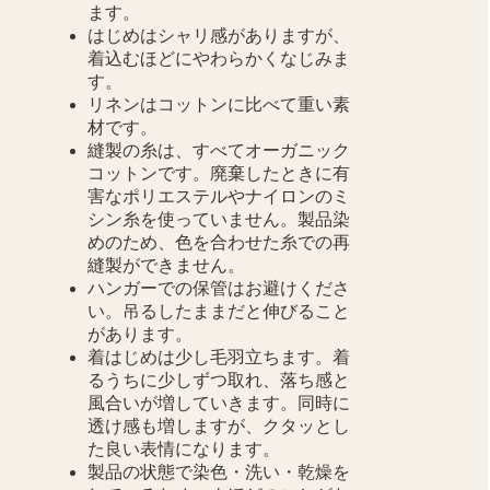
ます。
はじめはシャリ感がありますが、
着込むほどにやわらかくなじみま
す。
リネンはコットンに比べて重い素
材です。
縫製の糸は、すべてオーガニック
コットンです。廃棄したときに有
害なポリエステルやナイロンのミ
シン糸を使っていません。製品染
めのため、色を合わせた糸での再
縫製ができません。
ハンガーでの保管はお避けくださ
い。吊るしたままだと伸びること
があります。
着はじめは少し毛羽立ちます。着
るうちに少しずつ取れ、落ち感と
風合いが増していきます。同時に
透け感も増しますが、クタッとし
た良い表情になります。
製品の状態で染色・洗い・乾燥を