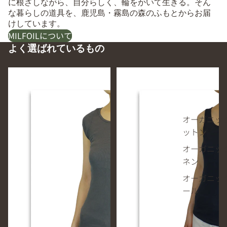
に根ざしながら、自分らしく、輪をかいて生きる。そん
な暮らしの道具を、鹿児島・霧島の森のふもとからお届
けしています。
MILFOILについて
よく選ばれているもの
オ
オ
ー
ー
ガ
ガ
ニ
ニ
ッ
ッ
オーガニッ
ク
ク
ットン
コ
コ
ッ
ッ
オーガニッ
ト
ト
ネン
ン
ン
オーガニッ
リ
リ
ール
ブ
ブ
2
タ
分
ン
袖
ク