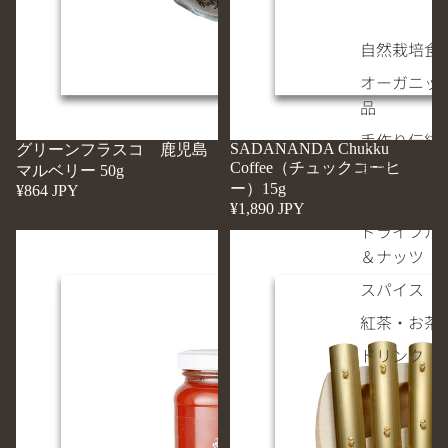
ー
50g
自然栽培食
オーガニッ
品
手作り伝統
SADANANDA Chukku
グリーンフラスコ 鹿児島
食品
Coffee（チュックコーヒ
マルベリー 50g
ー）15g
¥864 JPY
イタリア食
¥1,890 JPY
ドライフル
ラ・
ア
＆ナッツ
ク
ウ
チ
リ
スパイス
ネ
ス
紅茶・お茶
ッ
グ
タ
ロ
ドリンク
有
ッ
機
ケ
ト
ン
マ
ク