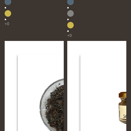
SADANANDA
グ
Chukku
リ
Coffee（チ
ー
ュ
ン
ッ
フ
ク
ラ
コ
ス
ー
コ
ヒ
鹿
ー）
児
15g
島
マ
ル
ベ
リ