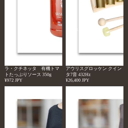
ト
イ
た
ン
っ
タ
7
ぷ
音
り
432Hz
ソ
ー
ス
350g
ラ・クチネッタ 有機トマ
アウリスグロッケン クイン
トたっぷりソース 350g
タ7音 432Hz
¥972 JPY
¥26,400 JPY
オ
オ
ー
ー
ガ
ガ
ニ
ニ
ッ
ッ
ク
ク
リ
リ