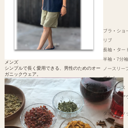
ブラ・ショ
リブ
長袖・ター
半袖・7分
メンズ
ノースリー
シンプルで長く愛用できる、男性のためのオー
ガニックウェア。
ボトム
ハーブティー
ワンピース
羽織り・ア
ー
タオル・ソ
ス