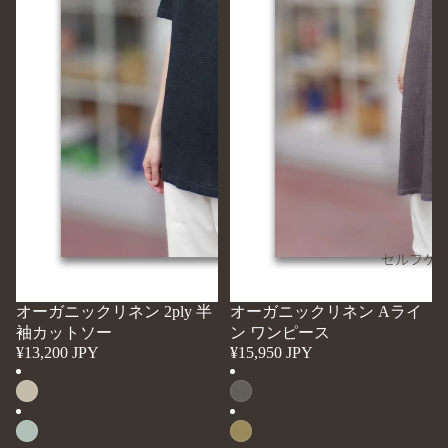
ネ
ネ
ン
ン
2ply
A
半
ラ
袖
イ
カ
ン
ッ
ワ
ト
ン
ソ
ピ
ー
ー
ス
セルフケ
オーガニックリネン 2ply 半
オーガニックリネン Aライ
袖カットソー
ン ワンピース
¥13,200 JPY
¥15,950 JPY