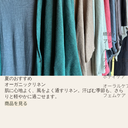
精油・ルー
プレー
ハーブティ
アーユルヴ
ダ
ボディケア
夏のおすすめ
オーガニックリネン
オーラルケ
肌に心地よく、風をよく通すリネン。汗ばむ季節も、さら
フェムケア
りと軽やかに過ごせます。
商品を見る