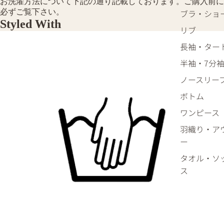
お洗濯方法について下記の通り記載しております。ご購入前に
必ずご覧下さい。
ブラ・ショ
Styled With
リブ
長袖・ター
半袖・7分
ノースリー
ボトム
ワンピース
羽織り・ア
ー
タオル・ソ
ス